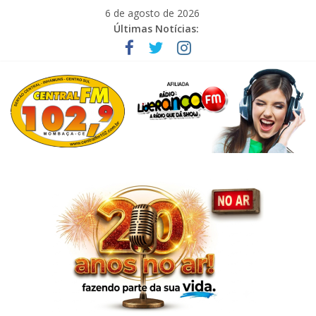
Pular
6 de agosto de 2026
para
Últimas Notícias:
o
conteúdo
Central
FM
102.9
Nova
Alternativa
FM